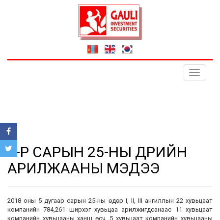
Toggle
navigati
5-Р САРЫН 25-НЫ ӨДРИЙН
АРИЛЖААНЫ МЭДЭЭ
2018 оны 5 дугаар сарын 25-ны өдөр I, II, III ангиллын 22 хувьцаат
компанийн 784,261 ширхэг хувьцаа арилжигдсанаас 11 хувьцаат
компанийн хувьцааны ханш өсч, 5 хувьцаат компанийн хувьцааны