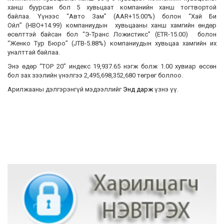
ханш буурсан бол 5 хувьцаат компанийн ханш тогтвортой
байлаа. Үүнээс “Авто Зам” (AAR+15.00%) болон “Хай Би
Ойл” (HBO+14.99) компаниудын хувьцааны ханш хамгийн өндөр
өсөлттэй байсан бол “Э-Транс Ложистикс” (ETR-15.00) болон
“Женко Тур Бюро” (JTB-5.88%) компаниудын хувьцаа хамгийн их
уналттай байлаа.
Энэ өдөр “TOP 20” индекс 19,937.65 нэгж болж 1.00 хувиар өссөн
бол зах зээлийн үнэлгээ 2,495,698,352,680 төгрөг боллоо.
Арилжааны дэлгэрэнгүй мэдээллийг
Энд дарж
үзнэ үү.