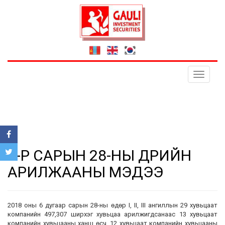
Toggle
navigati
6-Р САРЫН 28-НЫ ӨДРИЙН
АРИЛЖААНЫ МЭДЭЭ
2018 оны 6 дугаар сарын 28-ны өдөр I, II, III ангиллын 29 хувьцаат
компанийн 497,307 ширхэг хувьцаа арилжигдсанаас 13 хувьцаат
компанийн хувьцааны ханш өсч, 12 хувьцаат компанийн хувьцааны