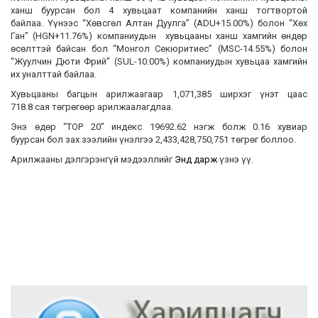
ханш буурсан бол 4 хувьцаат компанийн ханш тогтвортой
байлаа. Үүнээс “Хөвсгөл Алтан Дуулга” (ADU+15.00%) болон “Хөх
Ган” (HGN+11.76%) компаниудын хувьцааны ханш хамгийн өндөр
өсөлттэй байсан бол “Монгол Секюритиес” (MSC-14.55%) болон
“Жуулчин Дюти Фрий” (SUL-10.00%) компаниудын хувьцаа хамгийн
их уналттай байлаа.
Хувьцааны багцын арилжаагаар 1,071,385 ширхэг үнэт цаас
718.8 сая төгрөгөөр арилжаалагдлаа.
Энэ өдөр “TOP 20” индекс 19692.62 нэгж болж 0.16 хувиар
буурсан бол зах зээлийн үнэлгээ 2,433,428,750,751 төгрөг боллоо.
Арилжааны дэлгэрэнгүй мэдээллийг
Энд дарж
үзнэ үү.