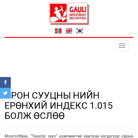
Toggle
navigati
ОРОН СУУЦНЫ ҮНИЙН
ЕРӨНХИЙ ИНДЕКС 1.015
БОЛЖ ӨСЛӨӨ
Монголбанк, “Тэнхлэг зууч” компанитай хамтран нэгдүгээр сарын