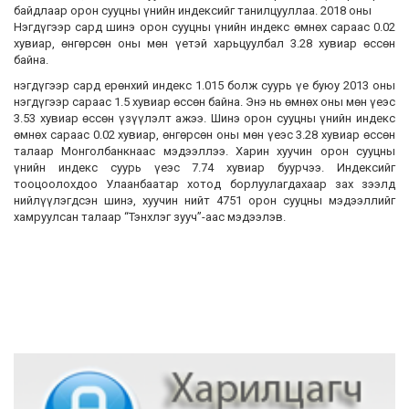
байдлаар орон сууцны үнийн индексийг танилцууллаа. 2018 оны
Нэгдүгээр сард шинэ орон сууцны үнийн индекс өмнөх сараас 0.02
хувиар, өнгөрсөн оны мөн үетэй харьцуулбал 3.28 хувиар өссөн
байна.
нэгдүгээр сард ерөнхий индекс 1.015 болж суурь үе буюу 2013 оны
нэгдүгээр сараас 1.5 хувиар өссөн байна. Энэ нь өмнөх оны мөн үеэс
3.53 хувиар өссөн үзүүлэлт ажээ. Шинэ орон сууцны үнийн индекс
өмнөх сараас 0.02 хувиар, өнгөрсөн оны мөн үеэс 3.28 хувиар өссөн
талаар Монголбанкнаас мэдээллээ. Харин хуучин орон сууцны
үнийн индекс суурь үеэс 7.74 хувиар буурчээ. Индексийг
тооцоолохдоо Улаанбаатар хотод борлуулагдахаар зах зээлд
нийлүүлэгдсэн шинэ, хуучин нийт 4751 орон сууцны мэдээллийг
хамруулсан талаар “Тэнхлэг зууч”-аас мэдээлэв.